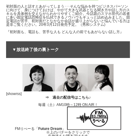
初対面の人と話すとあがってしまう･･･そんな悩みを持つビジネスパーソン
に向けて、身につけておけば、やがて大きな武器となる聞き方や話し方のス
キルを具体例を交えながらわかりやすくご紹介。今話題のスマホ世代の若者
に多い固定電話恐怖症を払拭できるノウハウもギュっと詰め込みました。固
定電話が苦手、初対面だとなかなか会話が盛り上がらないと悩んでいる方は
是非ご覧ください。20年3月12日発売予定。（秀和システム)
『初対面も、電話も、苦手な人も どんな人の前でもあがらない話し方』
▼放送終了後の裏トーク
[showrss]
⇒
過去の配信号はこちら♪
毎週（土）AM10時～12時 ON AIR！
FMりべーる「
Future Dream
」
※上のバナーをクリックで