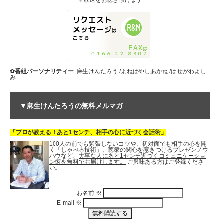
生放送をお聴き頂けます
✿番組パーソナリティー
: 麻生けんたろう /よねばやしあかね /はせがわよし
み
▼麻生けんたろうの無料メルマガ
「プロが教える！あと1センチ、相手の心に近づく会話術」
100人の前でも緊張しないコツや、初対面でも相手の心を開
く「しゃべる技術」、聴衆の関心を惹きつけるプレゼンノウ
ハウなど、
大事な人にあと1センチ近づくコミュニケーショ
ン術を無料でお届けします。
ご興味ある方はご登録くださ
い。
お名前
※
E-mail
※