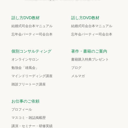
話し方DVD教材
話し方DVD教材
結婚式司会台本マニュアル
結婚式司会台本マニュアル
忘年会パーティー司会台本
忘年会パーティー司会台本
個別コンサルティング
著作・書籍のご案内
オンラインサロン
書籍購入特典プレゼント
勉強会「雄風会」
ブログ
マインドリーディング講座
メルマガ
雑談フリートーク講座
お仕事のご依頼
プロフィール
マスコミ・雑誌掲載歴
講演・セミナー・研修実績