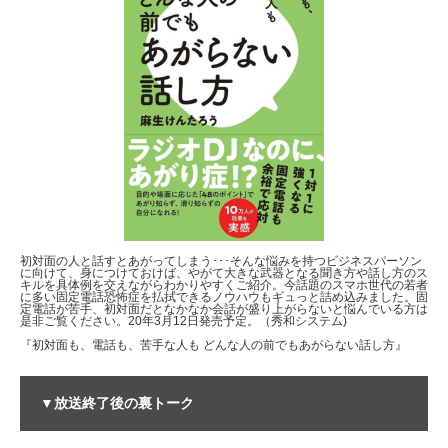
初対面の人と話すとあがってしまう･･･そんな悩みを持つビジネスパーソン
に向けて、身につけておけば、やがて大きな武器となる聞き方や話し方のス
キルを具体例を交えながらわかりやすくご紹介。今話題のスマホ世代の若者
に多い固定電話恐怖症を払拭できるノウハウもギュっと詰め込みました。固
定電話が苦手、初対面だとなかなか会話が盛り上がらないと悩んでいる方は
是非ご覧ください。20年3月12日発売予定。（秀和システム)
『初対面も、電話も、苦手な人も どんな人の前でもあがらない話し方』
▼放送終了後の裏トーク