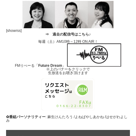
[showrss]
⇒
過去の配信号はこちら♪
毎週（土）AM10時～12時 ON AIR！
FMりべーる「
Future Dream
」
※上のバナーをクリックで
生放送をお聴き頂けます
✿番組パーソナリティー
: 麻生けんたろう /よねばやしあかね /はせがわよし
み