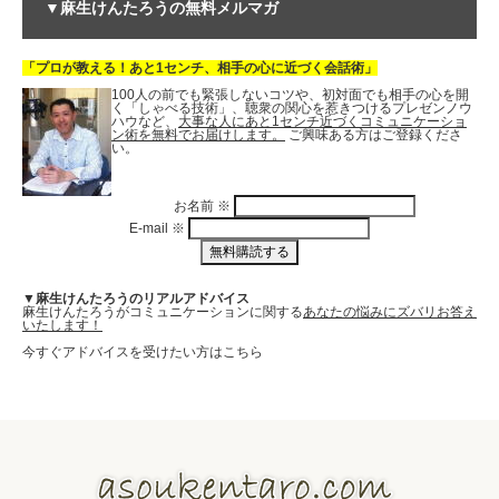
▼麻生けんたろうの無料メルマガ
「プロが教える！あと1センチ、相手の心に近づく会話術」
100人の前でも緊張しないコツや、初対面でも相手の心を開
く「しゃべる技術」、聴衆の関心を惹きつけるプレゼンノウ
ハウなど、
大事な人にあと1センチ近づくコミュニケーショ
ン術を無料でお届けします。
ご興味ある方はご登録くださ
い。
お名前
※
E-mail
※
▼麻生けんたろうのリアルアドバイス
麻生けんたろうがコミュニケーションに関する
あなたの悩みにズバリお答え
いたします！
今すぐアドバイスを受けたい方はこちら