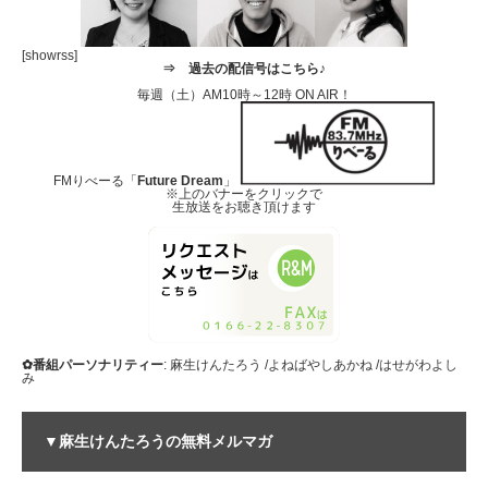
[showrss]
⇒
過去の配信号はこちら♪
毎週（土）AM10時～12時 ON AIR！
FMりべーる「
Future Dream
」
※上のバナーをクリックで
生放送をお聴き頂けます
✿番組パーソナリティー
: 麻生けんたろう /よねばやしあかね /はせがわよし
み
▼麻生けんたろうの無料メルマガ