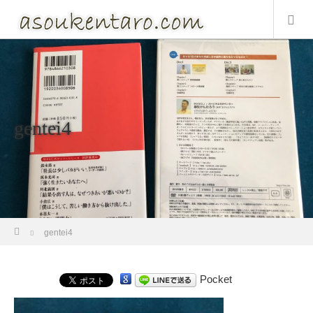
gentei4
ホーム
gentei4
Pocket