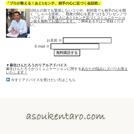
「プロが教える！あと1センチ、相手の心に近づく会話術」
100人の前でも緊張しないコツや、初対面でも相手の心を開
く「しゃべる技術」、聴衆の関心を惹きつけるプレゼンノウ
ハウなど、
大事な人にあと1センチ近づくコミュニケーショ
ン術を無料でお届けします。
ご興味ある方はご登録くださ
い。
お名前
※
E-mail
※
▼麻生けんたろうのリアルアドバイス
麻生けんたろうがコミュニケーションに関する
あなたの悩みにズバリお答え
いたします！
今すぐアドバイスを受けたい方はこちら