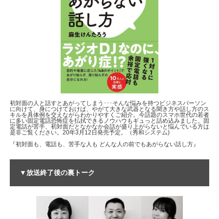
初対面の人と話すとあがってしまう･･･そんな悩みを持つビジネスパーソン
に向けて、身につけておけば、やがて大きな武器となる聞き方や話し方のス
キルを具体例を交えながらわかりやすくご紹介。今話題のスマホ世代の若者
に多い固定電話恐怖症を払拭できるノウハウもギュっと詰め込みました。固
定電話が苦手、初対面だとなかなか会話が盛り上がらないと悩んでいる方は
是非ご覧ください。20年3月12日発売予定。（秀和システム)
『初対面も、電話も、苦手な人も どんな人の前でもあがらない話し方』
▼放送終了後の裏トーク