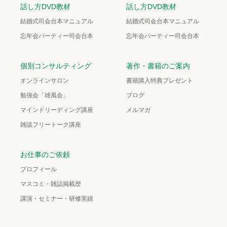
話し方DVD教材
話し方DVD教材
結婚式司会台本マニュアル
結婚式司会台本マニュアル
忘年会パーティー司会台本
忘年会パーティー司会台本
個別コンサルティング
著作・書籍のご案内
オンラインサロン
書籍購入特典プレゼント
勉強会「雄風会」
ブログ
マインドリーディング講座
メルマガ
雑談フリートーク講座
お仕事のご依頼
プロフィール
マスコミ・雑誌掲載歴
講演・セミナー・研修実績