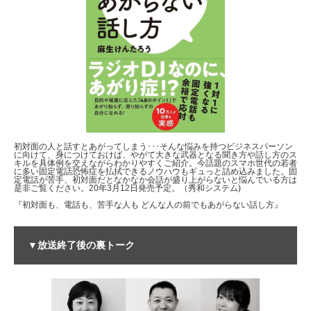
初対面の人と話すとあがってしまう･･･そんな悩みを持つビジネスパーソン
に向けて、身につけておけば、やがて大きな武器となる聞き方や話し方のス
キルを具体例を交えながらわかりやすくご紹介。今話題のスマホ世代の若者
に多い固定電話恐怖症を払拭できるノウハウもギュっと詰め込みました。固
定電話が苦手、初対面だとなかなか会話が盛り上がらないと悩んでいる方は
是非ご覧ください。20年3月12日発売予定。（秀和システム)
『初対面も、電話も、苦手な人も どんな人の前でもあがらない話し方』
▼放送終了後の裏トーク