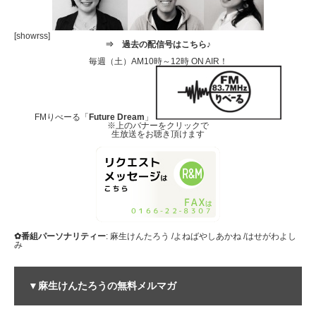
[showrss]
⇒
過去の配信号はこちら♪
毎週（土）AM10時～12時 ON AIR！
FMりべーる「
Future Dream
」
※上のバナーをクリックで
生放送をお聴き頂けます
✿番組パーソナリティー
: 麻生けんたろう /よねばやしあかね /はせがわよし
み
▼麻生けんたろうの無料メルマガ