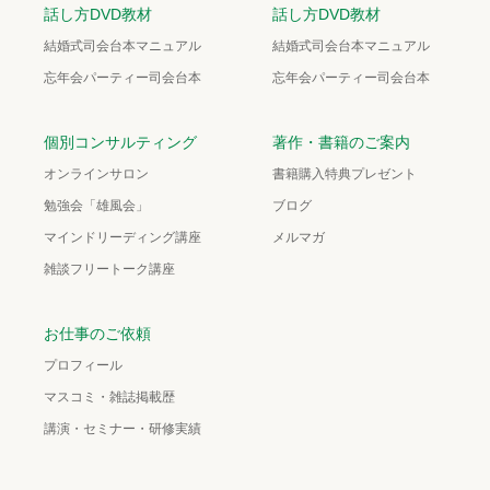
話し方DVD教材
話し方DVD教材
結婚式司会台本マニュアル
結婚式司会台本マニュアル
忘年会パーティー司会台本
忘年会パーティー司会台本
個別コンサルティング
著作・書籍のご案内
オンラインサロン
書籍購入特典プレゼント
勉強会「雄風会」
ブログ
マインドリーディング講座
メルマガ
雑談フリートーク講座
お仕事のご依頼
プロフィール
マスコミ・雑誌掲載歴
講演・セミナー・研修実績