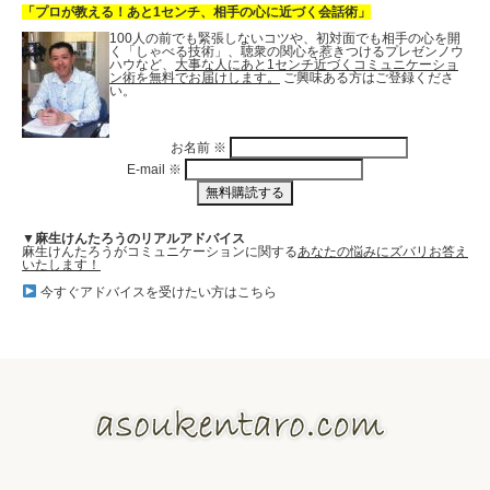
「プロが教える！あと1センチ、相手の心に近づく会話術」
100人の前でも緊張しないコツや、初対面でも相手の心を開
く「しゃべる技術」、聴衆の関心を惹きつけるプレゼンノウ
ハウなど、
大事な人にあと1センチ近づくコミュニケーショ
ン術を無料でお届けします。
ご興味ある方はご登録くださ
い。
お名前
※
E-mail
※
▼麻生けんたろうのリアルアドバイス
麻生けんたろうがコミュニケーションに関する
あなたの悩みにズバリお答え
いたします！
今すぐアドバイスを受けたい方はこちら