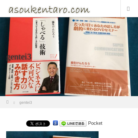
gentei3
ホーム
gentei3
Pocket