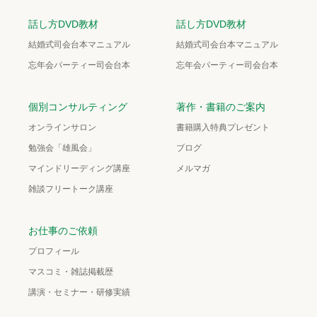
話し方DVD教材
話し方DVD教材
結婚式司会台本マニュアル
結婚式司会台本マニュアル
忘年会パーティー司会台本
忘年会パーティー司会台本
個別コンサルティング
著作・書籍のご案内
オンラインサロン
書籍購入特典プレゼント
勉強会「雄風会」
ブログ
マインドリーディング講座
メルマガ
雑談フリートーク講座
お仕事のご依頼
プロフィール
マスコミ・雑誌掲載歴
講演・セミナー・研修実績