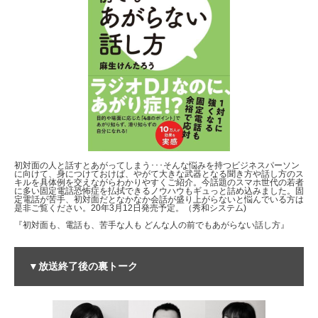
初対面の人と話すとあがってしまう･･･そんな悩みを持つビジネスパーソン
に向けて、身につけておけば、やがて大きな武器となる聞き方や話し方のス
キルを具体例を交えながらわかりやすくご紹介。今話題のスマホ世代の若者
に多い固定電話恐怖症を払拭できるノウハウもギュっと詰め込みました。固
定電話が苦手、初対面だとなかなか会話が盛り上がらないと悩んでいる方は
是非ご覧ください。20年3月12日発売予定。（秀和システム)
『初対面も、電話も、苦手な人も どんな人の前でもあがらない話し方』
▼放送終了後の裏トーク