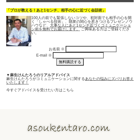
「プロが教える！あと1センチ、相手の心に近づく会話術」
100人の前でも緊張しないコツや、初対面でも相手の心を開
く「しゃべる技術」、聴衆の関心を惹きつけるプレゼンノウ
ハウなど、
大事な人にあと1センチ近づくコミュニケーショ
ン術を無料でお届けします。
ご興味ある方はご登録くださ
い。
お名前
※
E-mail
※
▼麻生けんたろうのリアルアドバイス
麻生けんたろうがコミュニケーションに関する
あなたの悩みにズバリお答え
いたします！
今すぐアドバイスを受けたい方はこちら