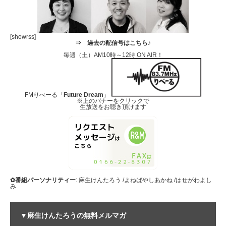
[showrss]
⇒
過去の配信号はこちら♪
毎週（土）AM10時～12時 ON AIR！
FMりべーる「
Future Dream
」
※上のバナーをクリックで
生放送をお聴き頂けます
✿番組パーソナリティー
: 麻生けんたろう /よねばやしあかね /はせがわよし
み
▼麻生けんたろうの無料メルマガ