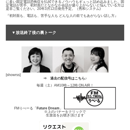
に多い固定電話恐怖症を払拭できるノウハウもギュっと詰め込みました。固
定電話が苦手、初対面だとなかなか会話が盛り上がらないと悩んでいる方は
是非ご覧ください。20年3月12日発売予定。（秀和システム)
『初対面も、電話も、苦手な人も どんな人の前でもあがらない話し方』
▼放送終了後の裏トーク
[showrss]
⇒
過去の配信号はこちら♪
毎週（土）AM10時～12時 ON AIR！
FMりべーる「
Future Dream
」
※上のバナーをクリックで
生放送をお聴き頂けます