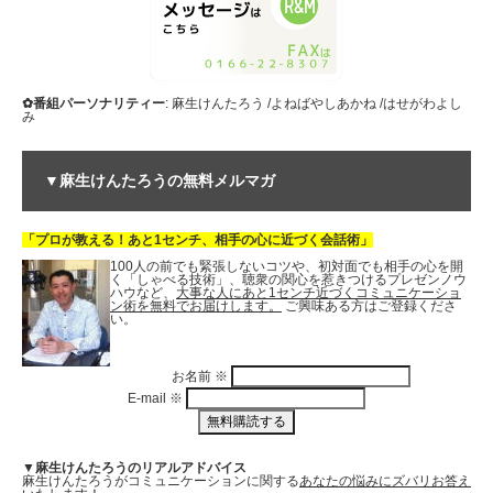
✿番組パーソナリティー
: 麻生けんたろう /よねばやしあかね /はせがわよし
み
▼麻生けんたろうの無料メルマガ
「プロが教える！あと1センチ、相手の心に近づく会話術」
100人の前でも緊張しないコツや、初対面でも相手の心を開
く「しゃべる技術」、聴衆の関心を惹きつけるプレゼンノウ
ハウなど、
大事な人にあと1センチ近づくコミュニケーショ
ン術を無料でお届けします。
ご興味ある方はご登録くださ
い。
お名前
※
E-mail
※
▼麻生けんたろうのリアルアドバイス
麻生けんたろうがコミュニケーションに関する
あなたの悩みにズバリお答え