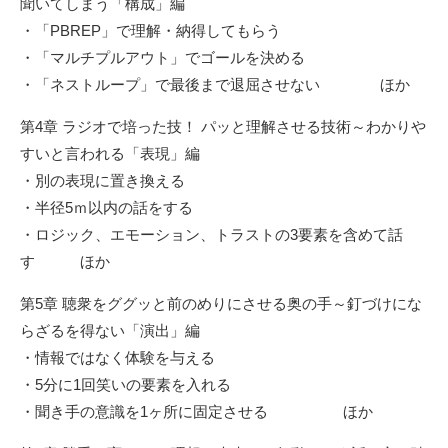
聞いてしまう「構成」編
・「PBREP」で理解・納得してもらう
・「マルチプルアウト」でゴールを決める
・「ネストループ」で最後まで退屈させない ほか
第4章 ラジオで培った技！ パッと理解させる技術～わかりや
すいと言われる「表現」編
・別の表現に置き換える
・半径5ｍ以内の話をする
・ロジック、エモーション、トラストの3要素を含めて話
す ほか
第5章 聴衆をググッと前のめりにさせる奥の手～釘づけにな
らざるを得ない「演出」編
・情報ではなく体験を与える
・5分に1回笑いの要素を入れる
・聞き手の意識を1ヶ所に固定させる ほか