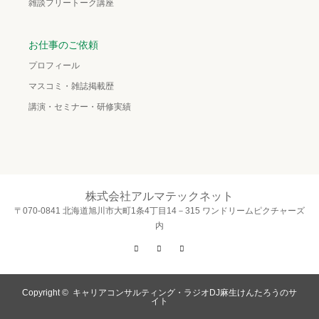
雑談フリートーク講座
お仕事のご依頼
プロフィール
マスコミ・雑誌掲載歴
講演・セミナー・研修実績
株式会社アルマテックネット
〒070-0841 北海道旭川市大町1条4丁目14－315 ワンドリームピクチャーズ
内
Twitter
Facebook
Instagram
Copyright ©
キャリアコンサルティング・ラジオDJ麻生けんたろうのサ
イト