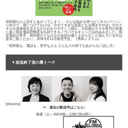
初対面の人と話すとあがってしまう･･･そんな悩みを持つビジネスパーソン
に向けて、身につけておけば、やがて大きな武器となる聞き方や話し方のス
キルを具体例を交えながらわかりやすくご紹介。今話題のスマホ世代の若者
に多い固定電話恐怖症を払拭できるノウハウもギュっと詰め込みました。固
定電話が苦手、初対面だとなかなか会話が盛り上がらないと悩んでいる方は
是非ご覧ください。20年3月12日発売予定。（秀和システム)
『初対面も、電話も、苦手な人も どんな人の前でもあがらない話し方』
▼放送終了後の裏トーク
[showrss]
⇒
過去の配信号はこちら♪
毎週（土）AM10時～12時 ON AIR！