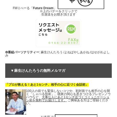
FMりべーる「
Future Dream
」
※上のバナーをクリックで
生放送をお聴き頂けます
✿番組パーソナリティー
: 麻生けんたろう /よねばやしあかね /はせがわよし
み
▼麻生けんたろうの無料メルマガ
「プロが教える！あと1センチ、相手の心に近づく会話術」
100人の前でも緊張しないコツや、初対面でも相手の心を開
く「しゃべる技術」、聴衆の関心を惹きつけるプレゼンノウ
ハウなど、
大事な人にあと1センチ近づくコミュニケーショ
ン術を無料でお届けします。
ご興味ある方はご登録くださ
い。