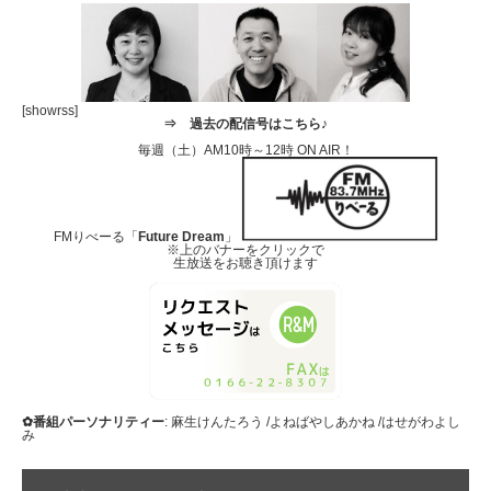
[showrss]
⇒
過去の配信号はこちら♪
毎週（土）AM10時～12時 ON AIR！
FMりべーる「
Future Dream
」
※上のバナーをクリックで
生放送をお聴き頂けます
✿番組パーソナリティー
: 麻生けんたろう /よねばやしあかね /はせがわよし
み