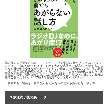
初対面の人と話すとあがってしまう･･･そんな悩みを持つビジネスパーソン
に向けて、身につけておけば、やがて大きな武器となる聞き方や話し方のス
キルを具体例を交えながらわかりやすくご紹介。今話題のスマホ世代の若者
に多い固定電話恐怖症を払拭できるノウハウもギュっと詰め込みました。固
定電話が苦手、初対面だとなかなか会話が盛り上がらないと悩んでいる方は
是非ご覧ください。20年3月12日発売予定。（秀和システム)
『初対面も、電話も、苦手な人も どんな人の前でもあがらない話し方』
▼放送終了後の裏トーク