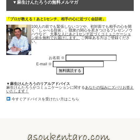
▼麻生けんたろうの無料メルマガ
「プロが教える！あと1センチ、相手の心に近づく会話術」
100人の前でも緊張しないコツや、初対面でも相手の心を開
く「しゃべる技術」、聴衆の関心を惹きつけるプレゼンノウ
ハウなど、
大事な人にあと1センチ近づくコミュニケーショ
ン術を無料でお届けします。
ご興味ある方はご登録くださ
い。
お名前
※
E-mail
※
▼麻生けんたろうのリアルアドバイス
麻生けんたろうがコミュニケーションに関する
あなたの悩みにズバリお答え
いたします！
今すぐアドバイスを受けたい方はこちら