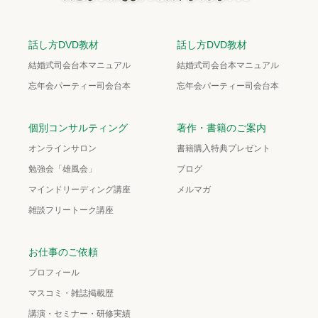
話し方DVD教材
話し方DVD教材
結婚式司会台本マニュアル
結婚式司会台本マニュアル
忘年会パーティー司会台本
忘年会パーティー司会台本
個別コンサルティング
著作・書籍のご案内
オンラインサロン
書籍購入特典プレゼント
勉強会「雄風会」
ブログ
マインドリーディング講座
メルマガ
雑談フリートーク講座
お仕事のご依頼
プロフィール
マスコミ・雑誌掲載歴
講演・セミナー・研修実績