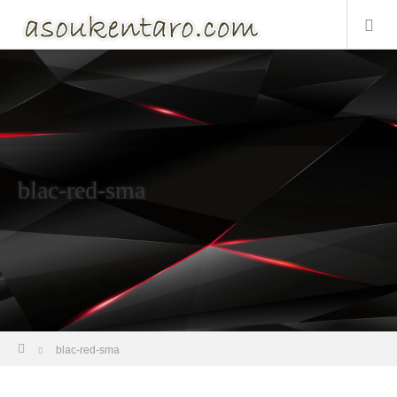
blac-red-sma
ホーム
blac-red-sma