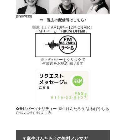
[showrss]
⇒
過去の配信号はこちら♪
毎週（土）AM10時～12時 ON AIR！
FMりべーる「
Future Dream
」
※上のバナーをクリックで
生放送をお聴き頂けます
✿番組パーソナリティー
: 麻生けんたろう /よねばやしあ
かね /はせがわよしみ
▼麻生けんたろうの無料メルマガ