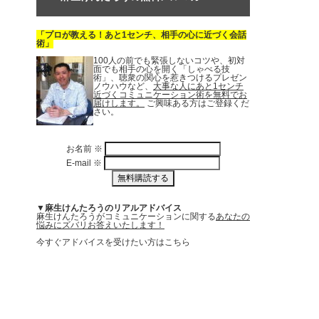
「プロが教える！あと1センチ、相手の心に近づく会話
術」
100人の前でも緊張しないコツや、初対
面でも相手の心を開く「しゃべる技
術」、聴衆の関心を惹きつけるプレゼン
ノウハウなど、
大事な人にあと1センチ
近づくコミュニケーション術を無料でお
届けします。
ご興味ある方はご登録くだ
さい。
お名前
※
E-mail
※
▼麻生けんたろうのリアルアドバイス
麻生けんたろうがコミュニケーションに関する
あなたの
悩みにズバリお答えいたします！
今すぐアドバイスを受けたい方はこちら