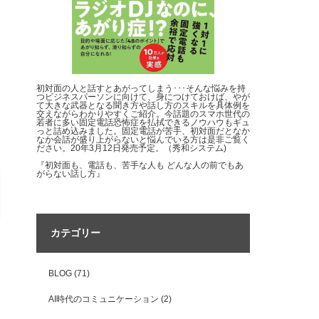
初対面の人と話すとあがってしまう･･･そんな悩みを持
つビジネスパーソンに向けて、身につけておけば、やが
て大きな武器となる聞き方や話し方のスキルを具体例を
交えながらわかりやすくご紹介。今話題のスマホ世代の
若者に多い固定電話恐怖症を払拭できるノウハウもギュ
っと詰め込みました。固定電話が苦手、初対面だとなか
なか会話が盛り上がらないと悩んでいる方は是非ご覧く
ださい。20年3月12日発売予定。（秀和システム)
『初対面も、電話も、苦手な人も どんな人の前でもあ
がらない話し方』
カテゴリー
BLOG
(71)
AI時代のコミュニケーション
(2)