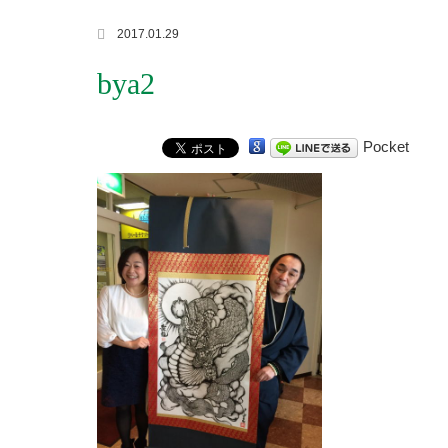
2017.01.29
bya2
Pocket