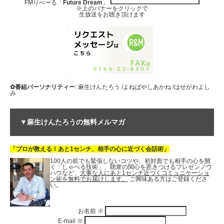
FMりべーる「
Future Dream
」
※上のバナーをクリックで
生放送をお聴き頂けます
✿番組パーソナリティー
: 麻生けんたろう /よねばやしあかね /はせがわよし
み
▼麻生けんたろうの無料メルマガ
「プロが教える！あと1センチ、相手の心に近づく会話術」
100人の前でも緊張しないコツや、初対面でも相手の心を開
く「しゃべる技術」、聴衆の関心を惹きつけるプレゼンノウ
ハウなど、
大事な人にあと1センチ近づくコミュニケーショ
ン術を無料でお届けします。
ご興味ある方はご登録くださ
い。
お名前
※
E-mail
※