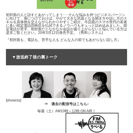
初対面の人と話すとあがってしまう･･･そんな悩みを持つビジネスパーソン
に向けて、身につけておけば、やがて大きな武器となる聞き方や話し方のス
キルを具体例を交えながらわかりやすくご紹介。今話題のスマホ世代の若者
に多い固定電話恐怖症を払拭できるノウハウもギュっと詰め込みました。固
定電話が苦手、初対面だとなかなか会話が盛り上がらないと悩んでいる方は
是非ご覧ください。20年3月12日発売予定。（秀和システム)
『初対面も、電話も、苦手な人も どんな人の前でもあがらない話し方』
▼放送終了後の裏トーク
[showrss]
⇒
過去の配信号はこちら♪
毎週（土）AM10時～12時 ON AIR！