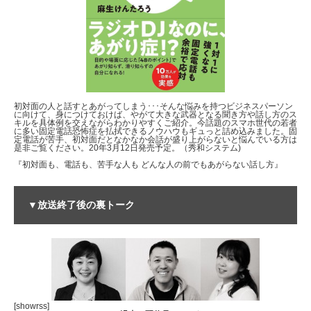
初対面の人と話すとあがってしまう･･･そんな悩みを持つビジネスパーソン
に向けて、身につけておけば、やがて大きな武器となる聞き方や話し方のス
キルを具体例を交えながらわかりやすくご紹介。今話題のスマホ世代の若者
に多い固定電話恐怖症を払拭できるノウハウもギュっと詰め込みました。固
定電話が苦手、初対面だとなかなか会話が盛り上がらないと悩んでいる方は
是非ご覧ください。20年3月12日発売予定。（秀和システム)
『初対面も、電話も、苦手な人も どんな人の前でもあがらない話し方』
▼放送終了後の裏トーク
[showrss]