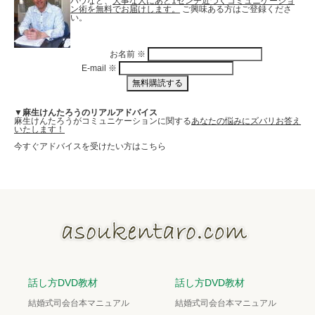
ハウなど、
大事な人にあと1センチ近づくコミュニケーショ
ン術を無料でお届けします。
ご興味ある方はご登録くださ
い。
お名前
※
E-mail
※
▼麻生けんたろうのリアルアドバイス
麻生けんたろうがコミュニケーションに関する
あなたの悩みにズバリお答え
いたします！
今すぐアドバイスを受けたい方はこちら
話し方DVD教材
話し方DVD教材
結婚式司会台本マニュアル
結婚式司会台本マニュアル