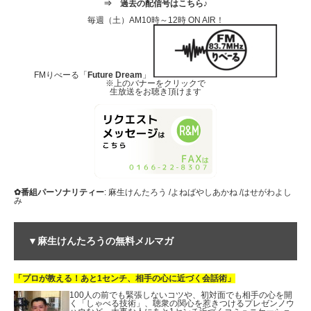
⇒
過去の配信号はこちら♪
毎週（土）AM10時～12時 ON AIR！
FMりべーる「
Future Dream
」
※上のバナーをクリックで
生放送をお聴き頂けます
✿番組パーソナリティー
: 麻生けんたろう /よねばやしあかね /はせがわよし
み
▼麻生けんたろうの無料メルマガ
「プロが教える！あと1センチ、相手の心に近づく会話術」
100人の前でも緊張しないコツや、初対面でも相手の心を開
く「しゃべる技術」、聴衆の関心を惹きつけるプレゼンノウ