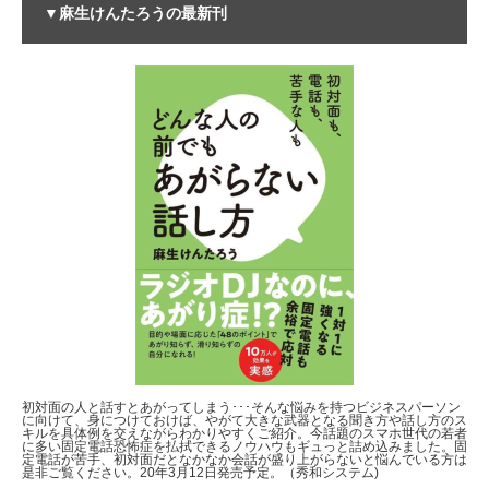
▼麻生けんたろうの最新刊
初対面の人と話すとあがってしまう･･･そんな悩みを持つビジネスパーソン
に向けて、身につけておけば、やがて大きな武器となる聞き方や話し方のス
キルを具体例を交えながらわかりやすくご紹介。今話題のスマホ世代の若者
に多い固定電話恐怖症を払拭できるノウハウもギュっと詰め込みました。固
定電話が苦手、初対面だとなかなか会話が盛り上がらないと悩んでいる方は
是非ご覧ください。20年3月12日発売予定。（秀和システム)