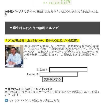
✿番組パーソナリティー
: 麻生けんたろう /よねばやしあかね /はせがわよし
み
▼麻生けんたろうの無料メルマガ
「プロが教える！あと1センチ、相手の心に近づく会話術」
100人の前でも緊張しないコツや、初対面でも相手の心を開
く「しゃべる技術」、聴衆の関心を惹きつけるプレゼンノウ
ハウなど、
大事な人にあと1センチ近づくコミュニケーショ
ン術を無料でお届けします。
ご興味ある方はご登録くださ
い。
お名前
※
E-mail
※
▼麻生けんたろうのリアルアドバイス
麻生けんたろうがコミュニケーションに関する
あなたの悩みにズバリお答え
いたします！
今すぐアドバイスを受けたい方はこちら