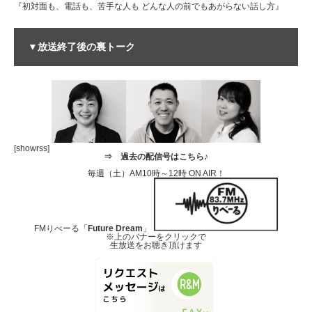
『初対面も、電話も、苦手な人も どんな人の前でもあがらない話し方』
▼放送終了後の裏トーク
[showrss]
⇒
過去の配信号はこちら♪
毎週（土）AM10時～12時 ON AIR！
FMりべーる「
Future Dream
」
※上のバナーをクリックで
生放送をお聴き頂けます