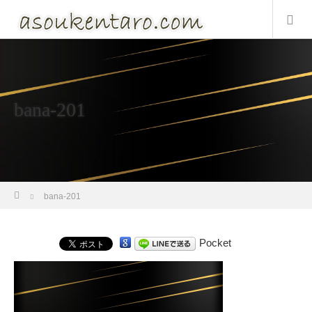
bana-201
ホーム
bana-201
Pocket