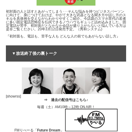
初対面の人と話すとあがってしまう･･･そんな悩みを持つビジネスパーソン
に向けて、身につけておけば、やがて大きな武器となる聞き方や話し方のス
キルを具体例を交えながらわかりやすくご紹介。今話題のスマホ世代の若者
に多い固定電話恐怖症を払拭できるノウハウもギュっと詰め込みました。固
定電話が苦手、初対面だとなかなか会話が盛り上がらないと悩んでいる方は
是非ご覧ください。20年3月12日発売予定。（秀和システム)
『初対面も、電話も、苦手な人も どんな人の前でもあがらない話し方』
▼放送終了後の裏トーク
[showrss]
⇒
過去の配信号はこちら♪
毎週（土）AM10時～12時 ON AIR！
FMりべーる「
Future Dream
」