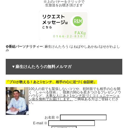
※上のバナーをクリックで
生放送をお聴き頂けます
✿番組パーソナリティー
: 麻生けんたろう /よねばやしあかね /はせがわよし
み
▼麻生けんたろうの無料メルマガ
「プロが教える！あと1センチ、相手の心に近づく会話術」
100人の前でも緊張しないコツや、初対面でも相手の心を開
く「しゃべる技術」、聴衆の関心を惹きつけるプレゼンノウ
ハウなど、
大事な人にあと1センチ近づくコミュニケーショ
ン術を無料でお届けします。
ご興味ある方はご登録くださ
い。
お名前
※
E-mail
※