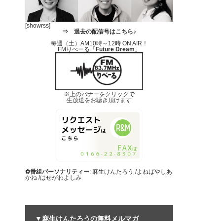
[showrss]
⇒
過去の配信号はこちら♪
毎週（土）AM10時～12時 ON AIR！
FMりべーる「
Future Dream
」
※上のバナーをクリックで
生放送をお聴き頂けます
✿番組パーソナリティー
: 麻生けんたろう /よねばやしあ
かね /はせがわよしみ
▼麻生けんたろうの無料メルマガ