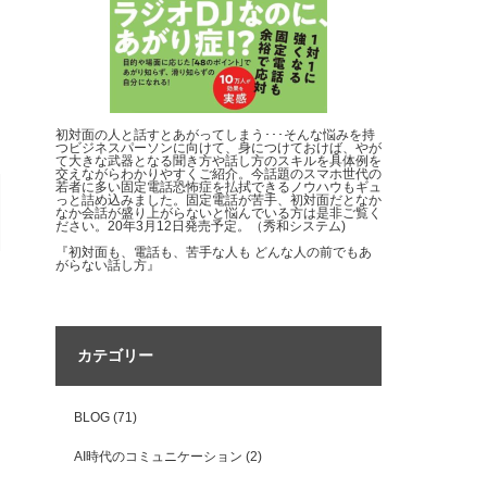
初対面の人と話すとあがってしまう･･･そんな悩みを持
つビジネスパーソンに向けて、身につけておけば、やが
て大きな武器となる聞き方や話し方のスキルを具体例を
交えながらわかりやすくご紹介。今話題のスマホ世代の
若者に多い固定電話恐怖症を払拭できるノウハウもギュ
っと詰め込みました。固定電話が苦手、初対面だとなか
なか会話が盛り上がらないと悩んでいる方は是非ご覧く
ださい。20年3月12日発売予定。（秀和システム)
『初対面も、電話も、苦手な人も どんな人の前でもあ
がらない話し方』
カテゴリー
BLOG
(71)
AI時代のコミュニケーション
(2)