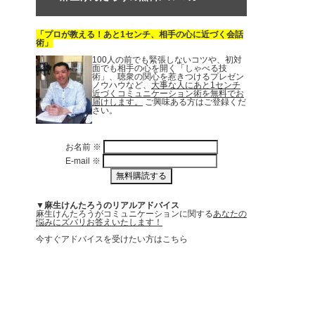
「プロが教える！あと1センチ、相手の心に近づく会話
術」
100人の前でも緊張しないコツや、初対
面でも相手の心を開く「しゃべる技
術」、聴衆の関心を惹きつけるプレゼン
ノウハウなど、
大事な人にあと1センチ
近づくコミュニケーション術を無料でお
届けします。
ご興味ある方はご登録くだ
さい。
お名前
※
E-mail
※
▼麻生けんたろうのリアルアドバイス
麻生けんたろうがコミュニケーションに関する
あなたの
悩みにズバリお答えいたします！
今すぐアドバイスを受けたい方はこちら