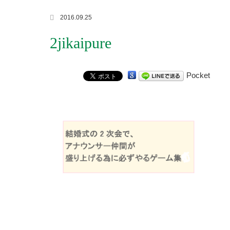
2016.09.25
2jikaipure
Pocket