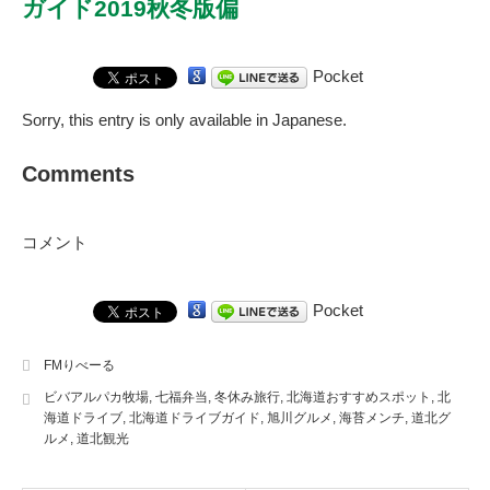
ガイド2019秋冬版偏
Pocket
Sorry, this entry is only available in
Japanese
.
Comments
コメント
Pocket
FMりべーる
ビバアルパカ牧場
,
七福弁当
,
冬休み旅行
,
北海道おすすめスポット
,
北
海道ドライブ
,
北海道ドライブガイド
,
旭川グルメ
,
海苔メンチ
,
道北グ
ルメ
,
道北観光