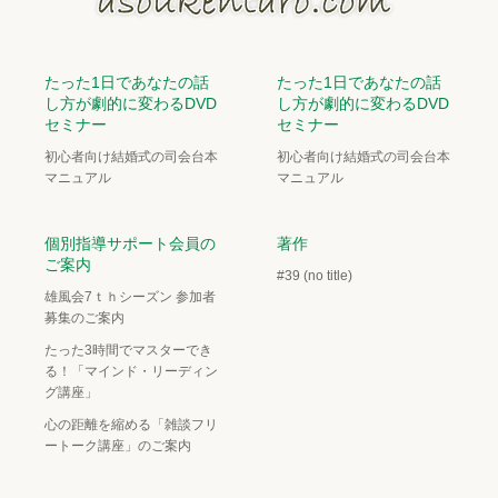
たった1日であなたの話
たった1日であなたの話
し方が劇的に変わるDVD
し方が劇的に変わるDVD
セミナー
セミナー
初心者向け結婚式の司会台本
初心者向け結婚式の司会台本
マニュアル
マニュアル
個別指導サポート会員の
著作
ご案内
#39 (no title)
雄風会7ｔｈシーズン 参加者
募集のご案内
たった3時間でマスターでき
る！「マインド・リーディン
グ講座」
心の距離を縮める「雑談フリ
ートーク講座」のご案内