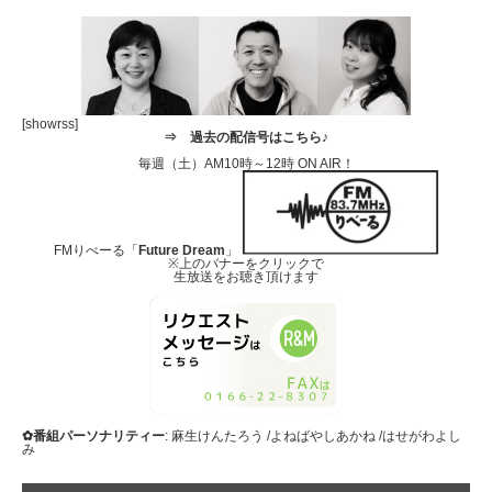
[showrss]
⇒
過去の配信号はこちら♪
毎週（土）AM10時～12時 ON AIR！
FMりべーる「
Future Dream
」
※上のバナーをクリックで
生放送をお聴き頂けます
✿番組パーソナリティー
: 麻生けんたろう /よねばやしあかね /はせがわよし
み