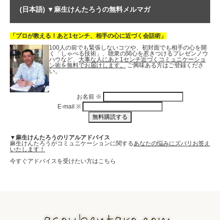
(日本語) ▼麻生けんたろうの無料メルマガ
「プロが教える！あと1センチ、相手の心に近づく会話術」
100人の前でも緊張しないコツや、初対面でも相手の心を開
く「しゃべる技術」、聴衆の関心を惹きつけるプレゼンノウ
ハウなど、
大事な人にあと1センチ近づくコミュニケーショ
ン術を無料でお届けします。
ご興味ある方はご登録くださ
い。
お名前
※
E-mail
※
▼麻生けんたろうのリアルアドバイス
麻生けんたろうがコミュニケーションに関する
あなたの悩みにズバリお答え
いたします！
今すぐアドバイスを受けたい方はこちら