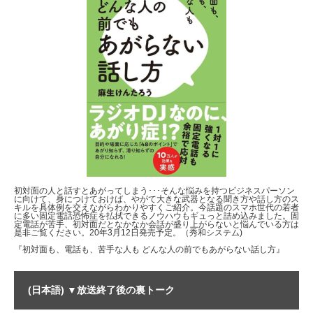
初対面の人と話すとあがってしまう･･･そんな悩みを持つビジネスパーソン
に向けて、身につけておけば、やがて大きな武器となる聞き方や話し方のス
キルを具体例を交えながらわかりやすくご紹介。今話題のスマホ世代の若者
に多い固定電話恐怖症を払拭できるノウハウもギュっと詰め込みました。固
定電話が苦手、初対面だとなかなか会話が盛り上がらないと悩んでいる方は
是非ご覧ください。20年3月12日発売予定。（秀和システム)
『初対面も、電話も、苦手な人も どんな人の前でもあがらない話し方』
(日本語) ▼放送終了後の裏トーク