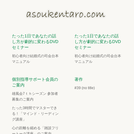
たった1日であなたの話
たった1日であなたの話
し方が劇的に変わるDVD
し方が劇的に変わるDVD
セミナー
セミナー
初心者向け結婚式の司会台本
初心者向け結婚式の司会台本
マニュアル
マニュアル
個別指導サポート会員の
著作
ご案内
#39 (no title)
雄風会7ｔｈシーズン 参加者
募集のご案内
たった3時間でマスターでき
る！「マインド・リーディン
グ講座」
心の距離を縮める「雑談フリ
ートーク講座」のご案内