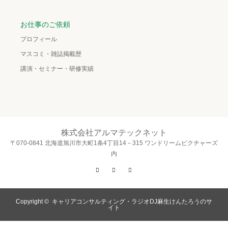
お仕事のご依頼
プロフィール
マスコミ・雑誌掲載歴
講演・セミナー・研修実績
株式会社アルマテックネット
〒070-0841 北海道旭川市大町1条4丁目14－315 ワンドリームピクチャーズ
内
Twitter
Facebook
Instagram
Copyright ©
キャリアコンサルティング・ラジオDJ麻生けんたろうのサ
イト