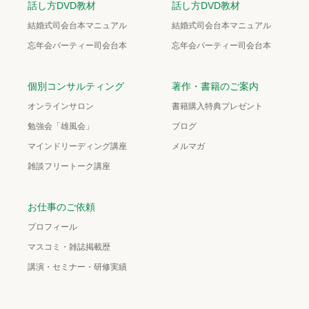
話し方DVD教材
話し方DVD教材
結婚式司会台本マニュアル
結婚式司会台本マニュアル
忘年会パーティー司会台本
忘年会パーティー司会台本
個別コンサルティング
著作・書籍のご案内
オンラインサロン
書籍購入特典プレゼント
勉強会「雄風会」
ブログ
マインドリーディング講座
メルマガ
雑談フリートーク講座
お仕事のご依頼
プロフィール
マスコミ・雑誌掲載歴
講演・セミナー・研修実績