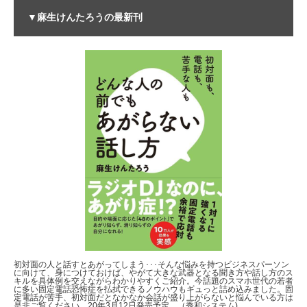
▼麻生けんたろうの最新刊
初対面の人と話すとあがってしまう･･･そんな悩みを持つビジネスパーソン
に向けて、身につけておけば、やがて大きな武器となる聞き方や話し方のス
キルを具体例を交えながらわかりやすくご紹介。今話題のスマホ世代の若者
に多い固定電話恐怖症を払拭できるノウハウもギュっと詰め込みました。固
定電話が苦手、初対面だとなかなか会話が盛り上がらないと悩んでいる方は
是非ご覧ください。20年3月12日発売予定。（秀和システム)