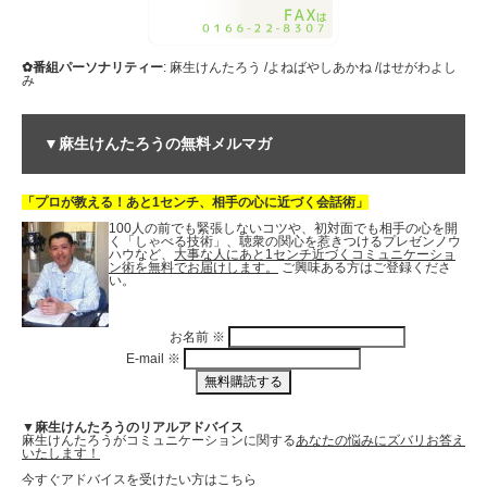
✿番組パーソナリティー
: 麻生けんたろう /よねばやしあかね /はせがわよし
み
▼麻生けんたろうの無料メルマガ
「プロが教える！あと1センチ、相手の心に近づく会話術」
100人の前でも緊張しないコツや、初対面でも相手の心を開
く「しゃべる技術」、聴衆の関心を惹きつけるプレゼンノウ
ハウなど、
大事な人にあと1センチ近づくコミュニケーショ
ン術を無料でお届けします。
ご興味ある方はご登録くださ
い。
お名前
※
E-mail
※
▼麻生けんたろうのリアルアドバイス
麻生けんたろうがコミュニケーションに関する
あなたの悩みにズバリお答え
いたします！
今すぐアドバイスを受けたい方はこちら