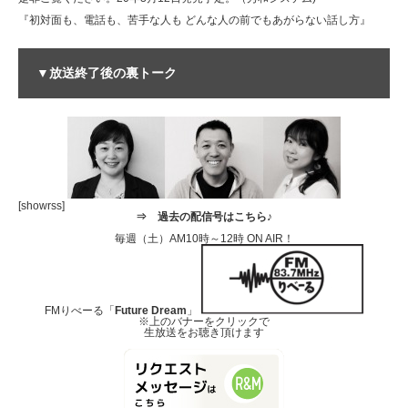
『初対面も、電話も、苦手な人も どんな人の前でもあがらない話し方』
▼放送終了後の裏トーク
[showrss]
⇒
過去の配信号はこちら♪
毎週（土）AM10時～12時 ON AIR！
FMりべーる「
Future Dream
」
※上のバナーをクリックで
生放送をお聴き頂けます