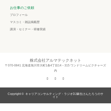
お仕事のご依頼
プロフィール
マスコミ・雑誌掲載歴
講演・セミナー・研修実績
株式会社アルマテックネット
〒070-0841 北海道旭川市大町1条4丁目14－315 ワンドリームピクチャーズ
内
Twitter
Facebook
Instagram
Copyright ©
キャリアコンサルティング・ラジオDJ麻生けんたろうのサ
イト