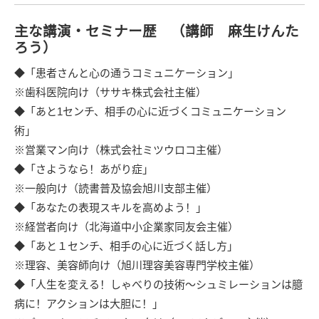
主な講演・セミナー歴
（講師 麻生けんた
ろう）
◆「患者さんと心の通うコミュニケーション」
※歯科医院向け（
ササキ株式会社主催
）
◆「あと1センチ、相手の心に近づくコミュニケーション
術」
※営業マン向け（
株式会社ミツウロコ主催
）
◆「さようなら！あがり症」
※一般向け（読書普及協会旭川支部主催）
◆「あなたの表現スキルを高めよう！」
※経営者向け（北海道中小企業家同友会主催）
◆「あと１センチ、相手の心に近づく話し方」
※理容、美容師向け（
旭川理容美容専門学校主催
）
◆「人生を変える！しゃべりの技術～シュミレーションは臆
病に！アクションは大胆に！」