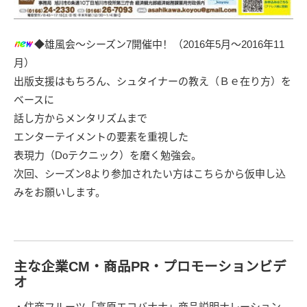
◆雄風会～シーズン7開催中！（2016年5月～2016年11
月）
出版支援はもちろん、シュタイナーの教え（Ｂｅ在り方）を
ベースに
話し方からメンタリズムまで
エンターテイメントの要素を重視した
表現力（Doテクニック）を磨く勉強会。
次回、シーズン8より参加されたい方は
こちらから仮申し込
みをお願いします。
主な企業CM・商品PR・プロモーションビデ
オ
・住商フルーツ「高原エコバナナ」商品説明ナレーション