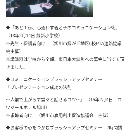
◆「あと１㎝、心通わす親と子のコミュニケーション術」
（13年2月14日
緑新小学校
）
※先生・保護者向け （旭川市緑が丘地区6校PTA連絡協議
会主催）
※講演料は学校から全額、東日本大震災への募金に当てて頂
きました。
◆コミュニケーションブラッシュアップセミナー
『プレゼンテーション成功の法則
～人前で上がらず堂々と話せるコツ～』 （15年2月4日 ロ
ワジールホテル旭川）
※求職者向け （
旭川市雇用創出促進協議会
主催）
◆お客様の心をつかむブラッシュアップセミナー 7時間講