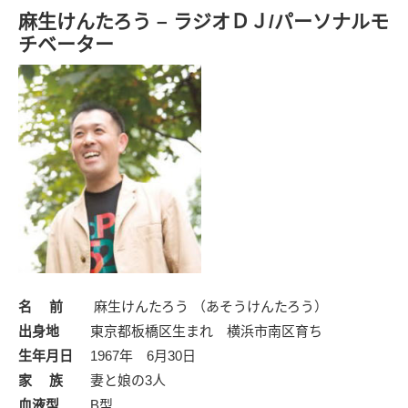
麻生けんたろう – ラジオＤＪ/パーソナルモ
チベーター
名 前
麻生けんたろう （あそうけんたろう）
出身地
東京都板橋区生まれ 横浜市南区育ち
生年月日
1967年 6月30日
家 族
妻と娘の3人
血液型
B型