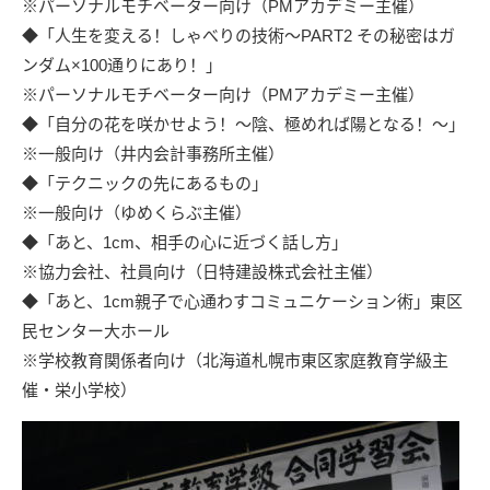
※パーソナルモチベーター向け（PMアカデミー主催）
◆「人生を変える！しゃべりの技術～PART2 その秘密はガ
ンダム×100通りにあり！」
※パーソナルモチベーター向け（PMアカデミー主催）
◆「自分の花を咲かせよう！～陰、極めれば陽となる！～」
※一般向け（井内会計事務所主催）
◆「テクニックの先にあるもの」
※一般向け（ゆめくらぶ主催）
◆「あと、1cm、相手の心に近づく話し方」
※協力会社、社員向け（
日特建設株式会社
主催）
◆「あと、1cm親子で心通わすコミュニケーション術」東区
民センター大ホール
※学校教育関係者向け（北海道札幌市東区家庭教育学級主
催・
栄小学校
）