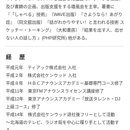
及び書籍の企画、出版支援をする
雄風会
を主宰。著書に
『「しゃべる」技術』（WAVE出版）『さようなら！あがり
症』（同文舘出版）『話がわかりやすい！と言われる技術 ス
ケッチー・トーキング』（大和書房）『結果を出す人、出せ
ない人の話し方 』(PHP研究所) 他がある。
経 歴
平成元年
ティアック株式会社
入社
平成２年
株式会社ケンウッド
入社
平成８年 ＨＢＣアナウンスアカデミー基礎専門コース修了
平成11年 東京FMアナウンスライセンス講座修了
平成12年 東京アナウンスアカデミー「放送タレント・DJ
上級コース」修了
平成14年 株式会社ケンウッド退社後フリーとして活動
～北海道のテレビ、ラジオ局を中心に喋り手として活動す