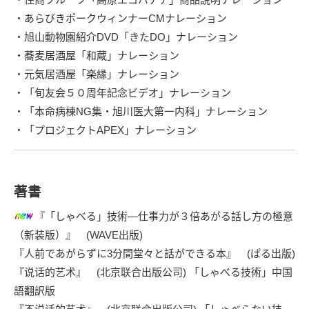
・あらびきポークウィンナーCMナレーション
・旭山動物園紹介DVD「きたDO」ナレーション
・蕎麦居酒屋「和蔵」ナレーション
・元気居酒屋「楽縁」ナレーション
・「旬友会５０周年記念ビデオ」ナレーション
・「本命病棟NG集・旭川医大第一内科」ナレーション
・「プロジェクトAPEX」ナレーション
著書
『「しゃべる」技術―仕事力が３倍あがる話し方の極意
（新装版）』
(WAVE出版)
『人前であがらずに3分間堂々と話ができる本』
(ぱる出版)
『说话的艺术』
(北京联合出版公司) 「しゃべる技術」中国
語翻訳版