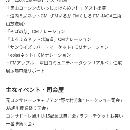
ル 120分1本勝負」ゲスト出演
「奥山コーシンのいっしょけんめい！」ゲスト出演
・道内５局ネットCM（FMいるか FMくしろ FM-JAGA三角
山放送局）
「そばの芽」CMナレーション
「まるまるネット北海道」CMナレーション
「サンライズリバー・マーケット」CMナレーション
「eolasネット」CMナレーション
・FMアップル 清田コミュニティータウン「アルベ」住宅
展示場中継リポート
主なイベント・司会歴
元コンサドーレキャプテン “野々村芳和” トークショー司会 /
JA旭川農業祭り司会 /
コンサドーレ旭川U-15記念式典司会 / ラフ→チケットお笑い
十番勝負司会 /