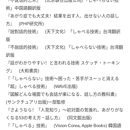
『不说话的艺术』
(北京联合出版公司) 「しゃべらない技
術」中国語翻訳版
『あがり症でも大丈夫！結果を出す人、出せない人の話し
方』
(PHP研究所)
『說對話的技術』
(天下文化）「しゃべる技術」台湾翻訳
版
『不說話的技術』
(天下文化) 「しゃべらない技術」台湾翻
訳版
『話がわかりやすい！と言われる技術 スケッチ・トーキン
グ』
(大和書房)
『「しゃべらない」技術～困った・苦手がスーッと消える
「超」しゃべる技術』
(WAVE出版)
『図解どんな場面でも会話が楽になる、話し方の教科書』
(サンクチュアリ出版)一部監修
『さようなら！「人見知り」～初対面の気後れ、あがりがな
くなる53の考え方・話し方』
(同文舘出版)
『「しゃべる」技術』 (Vision Corea, Apple Books) 韓国語