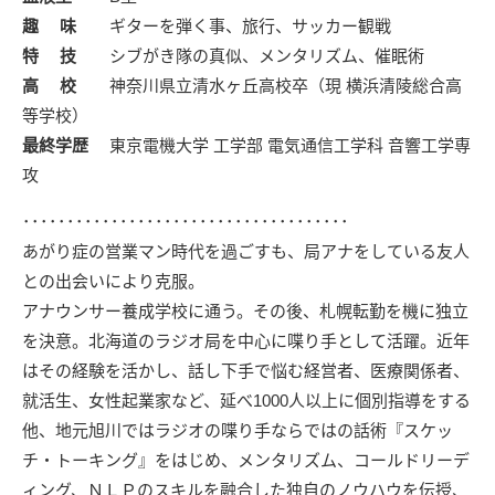
趣 味
ギターを弾く事、旅行、サッカー観戦
特 技
シブがき隊の真似、メンタリズム、催眠術
高 校
神奈川県立清水ヶ丘高校卒（現 横浜清陵総合高
等学校）
最終学歴
東京電機大学 工学部 電気通信工学科 音響工学専
攻
･････････････････････････････････････
あがり症の営業マン時代を過ごすも、局アナをしている友人
との出会いにより克服。
アナウンサー養成学校に通う。その後、札幌転勤を機に独立
を決意。北海道のラジオ局を中心に喋り手として活躍。近年
はその経験を活かし、話し下手で悩む経営者、医療関係者、
就活生、女性起業家など、延べ1000人以上に個別指導をする
他、地元旭川ではラジオの喋り手ならではの話術『スケッ
チ・トーキング』をはじめ、メンタリズム、コールドリーデ
ィング、ＮＬＰのスキルを融合した独自のノウハウを伝授、