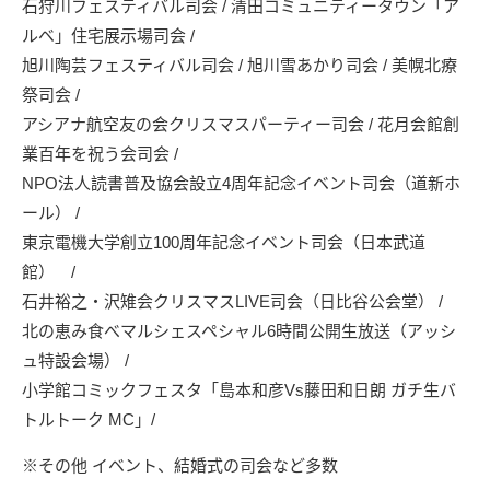
石狩川フェスティバル司会 / 清田コミュニティータウン「ア
ルベ」住宅展示場司会 /
旭川陶芸フェスティバル司会 / 旭川雪あかり司会 / 美幌北療
祭司会 /
アシアナ航空友の会クリスマスパーティー司会 / 花月会館創
業百年を祝う会司会 /
NPO法人読書普及協会設立4周年記念イベント司会（道新ホ
ール） /
東京電機大学創立100周年記念イベント司会（日本武道
館） /
石井裕之・沢雉会クリスマスLIVE司会（日比谷公会堂） /
北の恵み食べマルシェスペシャル6時間公開生放送（アッシ
ュ特設会場） /
小学館コミックフェスタ「島本和彦Vs藤田和日朗 ガチ生バ
トルトーク MC」/
※その他 イベント、結婚式の司会など多数