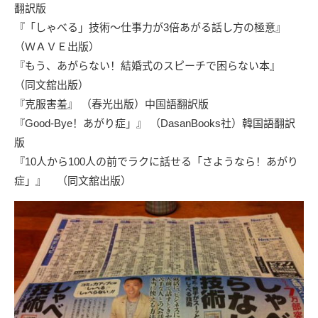
翻訳版
『「しゃべる」技術～仕事力が3倍あがる話し方の極意』
（ＷＡＶＥ出版）
『もう、あがらない！結婚式のスピーチで困らない本』
（同文舘出版）
『克服害羞』
（春光出版）中国語翻訳版
『Good-Bye！あがり症」』
（DasanBooks社）韓国語翻訳
版
『10人から100人の前でラクに話せる「さようなら！あがり
症」』
（同文舘出版）