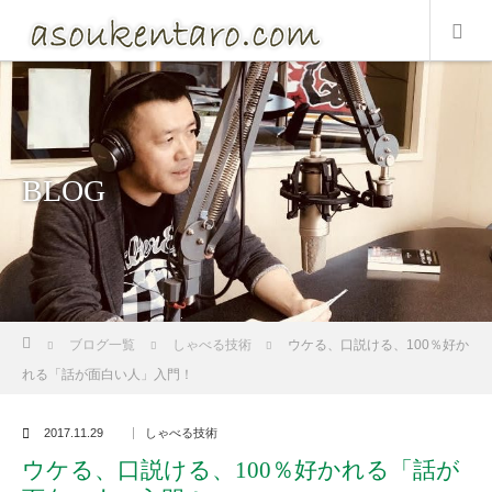
BLOG
ホーム
ブログ一覧
しゃべる技術
ウケる、口説ける、100％好か
れる「話が面白い人」入門！
2017.11.29
しゃべる技術
ウケる、口説ける、100％好かれる「話が