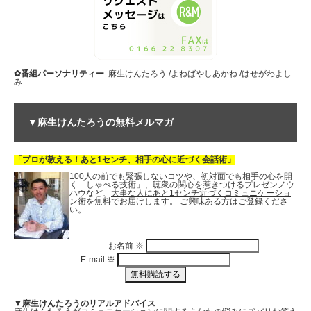
✿番組パーソナリティー
: 麻生けんたろう /よねばやしあかね /はせがわよし
み
▼麻生けんたろうの無料メルマガ
「プロが教える！あと1センチ、相手の心に近づく会話術」
100人の前でも緊張しないコツや、初対面でも相手の心を開
く「しゃべる技術」、聴衆の関心を惹きつけるプレゼンノウ
ハウなど、
大事な人にあと1センチ近づくコミュニケーショ
ン術を無料でお届けします。
ご興味ある方はご登録くださ
い。
お名前
※
E-mail
※
▼麻生けんたろうのリアルアドバイス