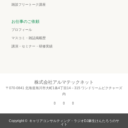
雑談フリートーク講座
お仕事のご依頼
プロフィール
マスコミ・雑誌掲載歴
講演・セミナー・研修実績
株式会社アルマテックネット
〒070-0841 北海道旭川市大町1条4丁目14－315 ワンドリームピクチャーズ
内
Twitter
Facebook
Instagram
Copyright ©
キャリアコンサルティング・ラジオDJ麻生けんたろうのサ
イト