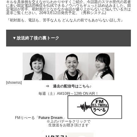
キルを具体例を交えながらわかりやすくご紹介。今話題のスマホ世代の若者
に多い固定電話恐怖症を払拭できるノウハウもギュっと詰め込みました。固
定電話が苦手、初対面だとなかなか会話が盛り上がらないと悩んでいる方は
是非ご覧ください。20年3月12日発売予定。（秀和システム)
『初対面も、電話も、苦手な人も どんな人の前でもあがらない話し方』
▼放送終了後の裏トーク
[showrss]
⇒
過去の配信号はこちら♪
毎週（土）AM10時～12時 ON AIR！
FMりべーる「
Future Dream
」
※上のバナーをクリックで
生放送をお聴き頂けます