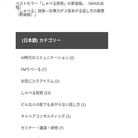
ベストセラー「しゃべる技術」の新装版。（WAVE出
版）
「しゃべる」技術―仕事力が３倍あがる話し方の極意
（新装版）」
(日本語) カテゴリー
AI時代のコミュニケーション
(2)
FMりべーる
(7)
お気に入りアイテム
(2)
しゃべる技術
(23)
どんな人の前でもあがらない話し方
(1)
キャリアコンサルティング
(1)
セミナー・講演・研修
(7)