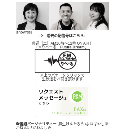
[showrss]
⇒
過去の配信号はこちら♪
毎週（土）AM10時～12時 ON AIR！
FMりべーる「
Future Dream
」
※上のバナーをクリックで
生放送をお聴き頂けます
✿番組パーソナリティー
: 麻生けんたろう /よねばやしあ
かね /はせがわよしみ