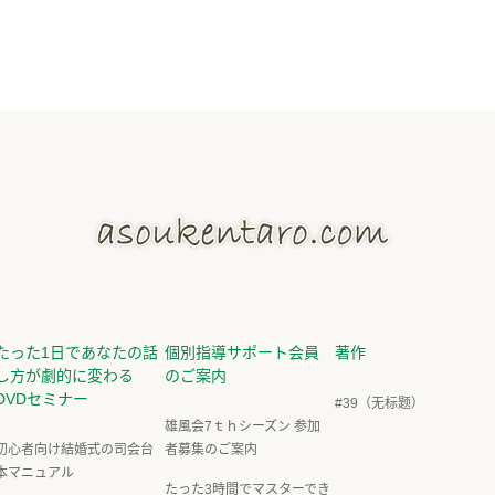
たった1日であなたの話
個別指導サポート会員
著作
し方が劇的に変わる
のご案内
DVDセミナー
#39（无标题）
雄風会7ｔｈシーズン 参加
初心者向け結婚式の司会台
者募集のご案内
本マニュアル
たった3時間でマスターでき