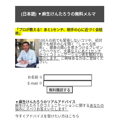
(日本語) ▼麻生けんたろうの無料メルマ
「プロが教える！あと1センチ、相手の心に近づく会話
ガ
術」
100人の前でも緊張しないコツや、初対
面でも相手の心を開く「しゃべる技
術」、聴衆の関心を惹きつけるプレゼン
ノウハウなど、
大事な人にあと1センチ
近づくコミュニケーション術を無料でお
届けします。
ご興味ある方はご登録くだ
さい。
お名前
※
E-mail
※
▼麻生けんたろうのリアルアドバイス
麻生けんたろうがコミュニケーションに関する
あなたの
悩みにズバリお答えいたします！
今すぐアドバイスを受けたい方はこちら