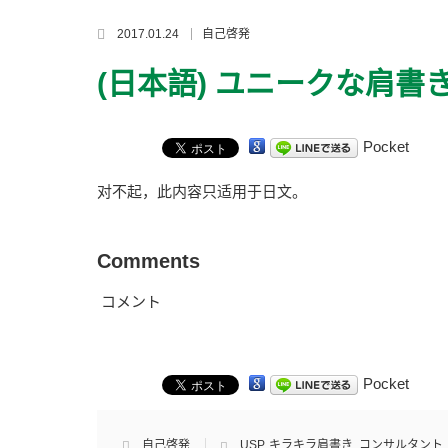
2017.01.24
自己啓発
(日本語) ユニークな肩書
Pocket
对不起，此内容只适用于
日文
。
Comments
コメント
Pocket
自己啓発
USP
,
キラキラ肩書き
,
コンサルタント