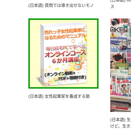
(日本語) 
(日本語) 質問では導き出せないモノ
ス
(日本語) 女性起業家を養成する塾
(日本語)
けど、生き