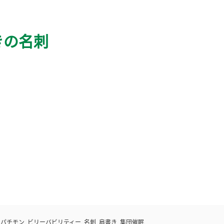
きの名刺
,
パチモン
,
ビリーバビリティー
,
名刺
,
肩書き
,
集団催眠