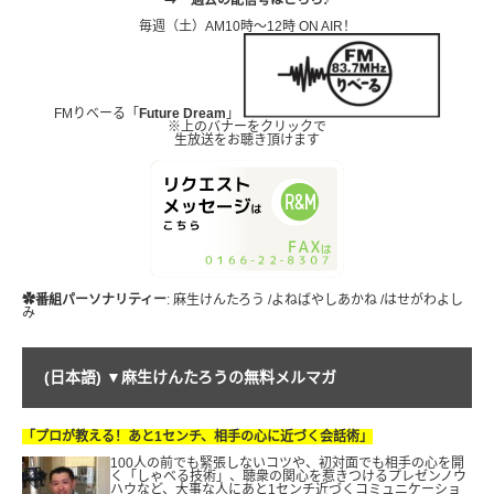
⇒
過去の配信号はこちら♪
毎週（土）AM10時～12時 ON AIR！
FMりべーる「
Future Dream
」
※上のバナーをクリックで
生放送をお聴き頂けます
✿番組パーソナリティー
: 麻生けんたろう /よねばやしあかね /はせがわよし
み
(日本語) ▼麻生けんたろうの無料メルマガ
「プロが教える！あと1センチ、相手の心に近づく会話術」
100人の前でも緊張しないコツや、初対面でも相手の心を開
く「しゃべる技術」、聴衆の関心を惹きつけるプレゼンノウ
ハウなど、
大事な人にあと1センチ近づくコミュニケーショ