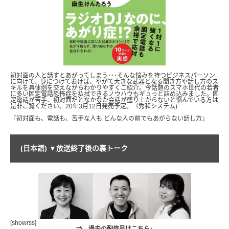
初対面の人と話すとあがってしまう･･･そんな悩みを持つビジネスパーソン
に向けて、身につけておけば、やがて大きな武器となる聞き方や話し方のス
キルを具体例を交えながらわかりやすくご紹介。今話題のスマホ世代の若者
に多い固定電話恐怖症を払拭できるノウハウもギュっと詰め込みました。固
定電話が苦手、初対面だとなかなか会話が盛り上がらないと悩んでいる方は
是非ご覧ください。20年3月12日発売予定。（秀和システム)
『初対面も、電話も、苦手な人も どんな人の前でもあがらない話し方』
(日本語) ▼放送終了後の裏トーク
[showrss]