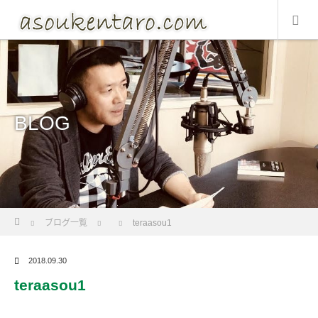
BLOG
Home
ブログ一覧
teraasou1
2018.09.30
teraasou1