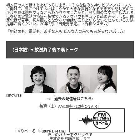
初対面の人と話すとあがってしまう･･･そんな悩みを持つビジネスパーソン
に向けて、身につけておけば、やがて大きな武器となる聞き方や話し方のス
キルを具体例を交えながらわかりやすくご紹介。今話題のスマホ世代の若者
に多い固定電話恐怖症を払拭できるノウハウもギュっと詰め込みました。固
定電話が苦手、初対面だとなかなか会話が盛り上がらないと悩んでいる方は
是非ご覧ください。20年3月12日発売予定。（秀和システム)
『初対面も、電話も、苦手な人も どんな人の前でもあがらない話し方』
(日本語) ▼放送終了後の裏トーク
[showrss]
⇒
過去の配信号はこちら♪
毎週（土）AM10時～12時 ON AIR！
FMりべーる「
Future Dream
」
※上のバナーをクリックで
生放送をお聴き頂けます