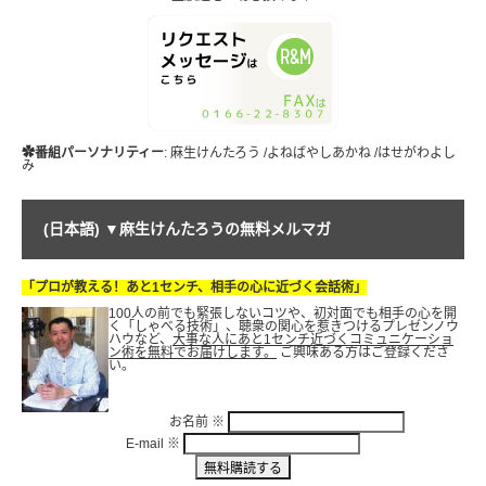
✿番組パーソナリティー
: 麻生けんたろう /よねばやしあかね /はせがわよし
み
(日本語) ▼麻生けんたろうの無料メルマガ
「プロが教える！あと1センチ、相手の心に近づく会話術」
100人の前でも緊張しないコツや、初対面でも相手の心を開
く「しゃべる技術」、聴衆の関心を惹きつけるプレゼンノウ
ハウなど、
大事な人にあと1センチ近づくコミュニケーショ
ン術を無料でお届けします。
ご興味ある方はご登録くださ
い。
お名前
※
E-mail
※