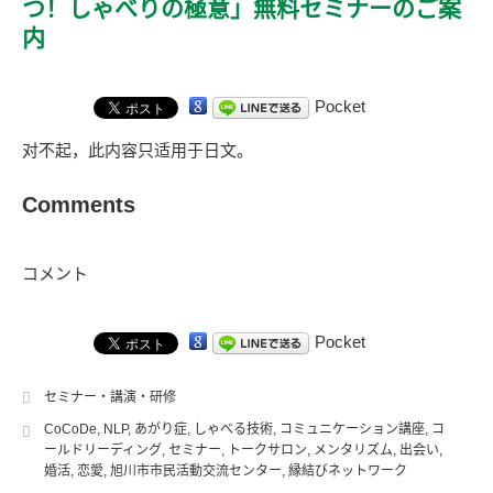
つ！しゃべりの極意」無料セミナーのご案
内
Pocket
对不起，此内容只适用于
日文
。
Comments
コメント
Pocket
セミナー・講演・研修
CoCoDe
,
NLP
,
あがり症
,
しゃべる技術
,
コミュニケーション講座
,
コ
ールドリーディング
,
セミナー
,
トークサロン
,
メンタリズム
,
出会い
,
婚活
,
恋愛
,
旭川市市民活動交流センター
,
縁結びネットワーク