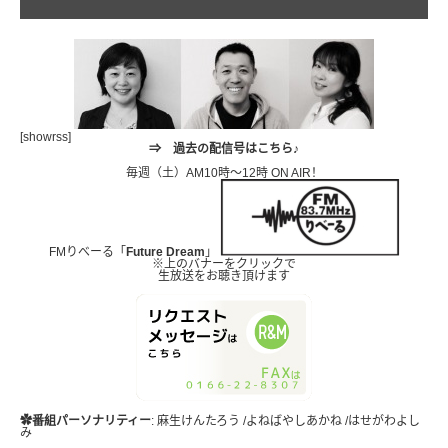
[showrss]
⇒
過去の配信号はこちら♪
毎週（土）AM10時～12時 ON AIR！
FMりべーる「
Future Dream
」
※上のバナーをクリックで
生放送をお聴き頂けます
✿番組パーソナリティー
: 麻生けんたろう /よねばやしあかね /はせがわよし
み