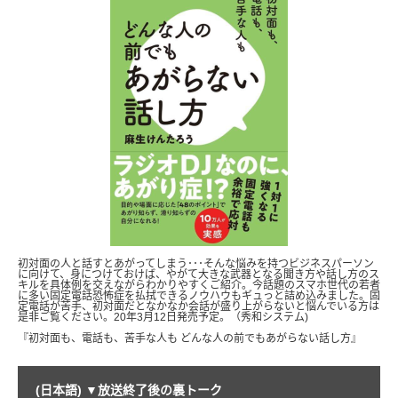
初対面の人と話すとあがってしまう･･･そんな悩みを持つビジネスパーソン
に向けて、身につけておけば、やがて大きな武器となる聞き方や話し方のス
キルを具体例を交えながらわかりやすくご紹介。今話題のスマホ世代の若者
に多い固定電話恐怖症を払拭できるノウハウもギュっと詰め込みました。固
定電話が苦手、初対面だとなかなか会話が盛り上がらないと悩んでいる方は
是非ご覧ください。20年3月12日発売予定。（秀和システム)
『初対面も、電話も、苦手な人も どんな人の前でもあがらない話し方』
(日本語) ▼放送終了後の裏トーク