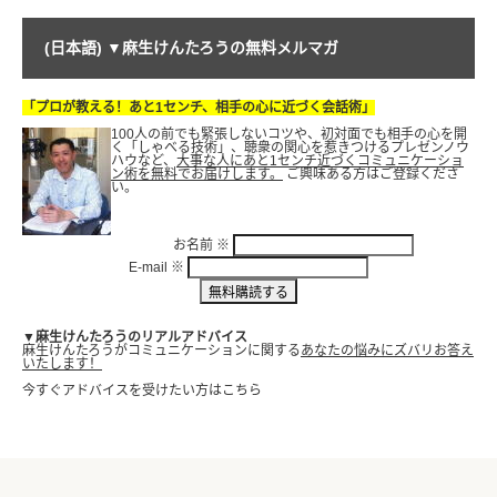
(日本語) ▼麻生けんたろうの無料メルマガ
「プロが教える！あと1センチ、相手の心に近づく会話術」
100人の前でも緊張しないコツや、初対面でも相手の心を開
く「しゃべる技術」、聴衆の関心を惹きつけるプレゼンノウ
ハウなど、
大事な人にあと1センチ近づくコミュニケーショ
ン術を無料でお届けします。
ご興味ある方はご登録くださ
い。
お名前
※
E-mail
※
▼麻生けんたろうのリアルアドバイス
麻生けんたろうがコミュニケーションに関する
あなたの悩みにズバリお答え
いたします！
今すぐアドバイスを受けたい方はこちら