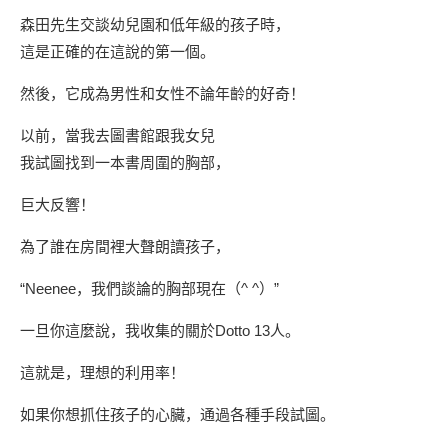
森田先生交談幼兒園和低年級的孩子時，
這是正確的在這說的第一個。
然後，它成為男性和女性不論年齡的好奇！
以前，當我去圖書館跟我女兒
我試圖找到一本書周圍的胸部，
巨大反響！
為了誰在房間裡大聲朗讀孩子，
“Neenee，我們談論的胸部現在（^ ^）”
一旦你這麼說，我收集的關於Dotto 13人。
這就是，理想的利用率！
如果你想抓住孩子的心臟，通過各種手段試圖。