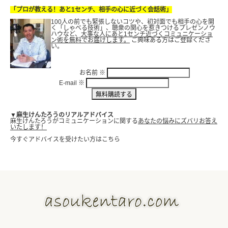
「プロが教える！あと1センチ、相手の心に近づく会話術」
100人の前でも緊張しないコツや、初対面でも相手の心を開
く「しゃべる技術」、聴衆の関心を惹きつけるプレゼンノウ
ハウなど、
大事な人にあと1センチ近づくコミュニケーショ
ン術を無料でお届けします。
ご興味ある方はご登録くださ
い。
お名前
※
E-mail
※
▼麻生けんたろうのリアルアドバイス
麻生けんたろうがコミュニケーションに関する
あなたの悩みにズバリお答え
いたします！
今すぐアドバイスを受けたい方はこちら