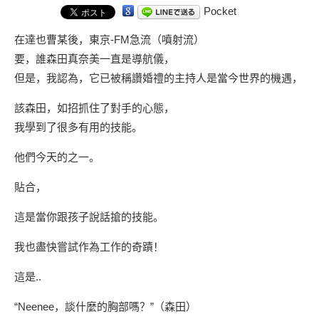
Pocket
在達也曹某後，東京-FM急流（噴射流）
要，誰森田真奈美一直是導航儀，
但是，我認為，它已被稱讚婚禮的主持人是當今世界的機遇，
該森田，如招抓住了對手的心態，
我學到了很多有用的技能。
他們今天的之一。
貼合，
這是當你跟孩子說話搶的技能。
我也盡快嘗試作為工作的奇蹟！
這是..
“Neenee，談什麼的胸部嗎？”（森田）