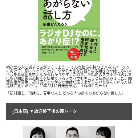
初対面の人と話すとあがってしまう･･･そんな悩みを持つビジネスパーソン
に向けて、身につけておけば、やがて大きな武器となる聞き方や話し方のス
キルを具体例を交えながらわかりやすくご紹介。今話題のスマホ世代の若者
に多い固定電話恐怖症を払拭できるノウハウもギュっと詰め込みました。固
定電話が苦手、初対面だとなかなか会話が盛り上がらないと悩んでいる方は
是非ご覧ください。20年3月12日発売予定。（秀和システム)
『初対面も、電話も、苦手な人も どんな人の前でもあがらない話し方』
(日本語) ▼放送終了後の裏トーク