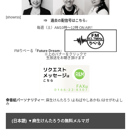
[showrss]
⇒
過去の配信号はこちら♪
毎週（土）AM10時～12時 ON AIR！
FMりべーる「
Future Dream
」
※上のバナーをクリックで
生放送をお聴き頂けます
✿番組パーソナリティー
: 麻生けんたろう /よねばやしあかね /はせがわよし
み
(日本語) ▼麻生けんたろうの無料メルマガ