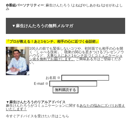
✿番組パーソナリティー
: 麻生けんたろう /よねばやしあかね /はせがわよし
み
▼麻生けんたろうの無料メルマガ
「プロが教える！あと1センチ、相手の心に近づく会話術」
100人の前でも緊張しないコツや、初対面でも相手の心を開
く「しゃべる技術」、聴衆の関心を惹きつけるプレゼンノウ
ハウなど、
大事な人にあと1センチ近づくコミュニケーショ
ン術を無料でお届けします。
ご興味ある方はご登録くださ
い。
お名前
※
E-mail
※
▼麻生けんたろうのリアルアドバイス
麻生けんたろうがコミュニケーションに関する
あなたの悩みにズバリお答え
いたします！
今すぐアドバイスを受けたい方はこちら