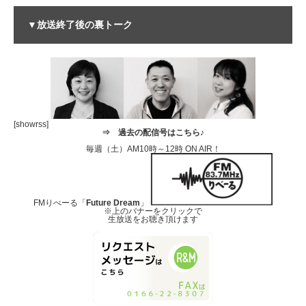
▼放送終了後の裏トーク
[showrss]
⇒
過去の配信号はこちら♪
毎週（土）AM10時～12時 ON AIR！
FMりべーる「
Future Dream
」
※上のバナーをクリックで
生放送をお聴き頂けます