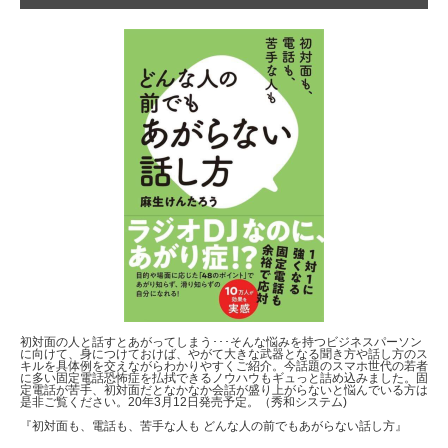
初対面の人と話すとあがってしまう･･･そんな悩みを持つビジネスパーソン
に向けて、身につけておけば、やがて大きな武器となる聞き方や話し方のス
キルを具体例を交えながらわかりやすくご紹介。今話題のスマホ世代の若者
に多い固定電話恐怖症を払拭できるノウハウもギュっと詰め込みました。固
定電話が苦手、初対面だとなかなか会話が盛り上がらないと悩んでいる方は
是非ご覧ください。20年3月12日発売予定。（秀和システム)
『初対面も、電話も、苦手な人も どんな人の前でもあがらない話し方』