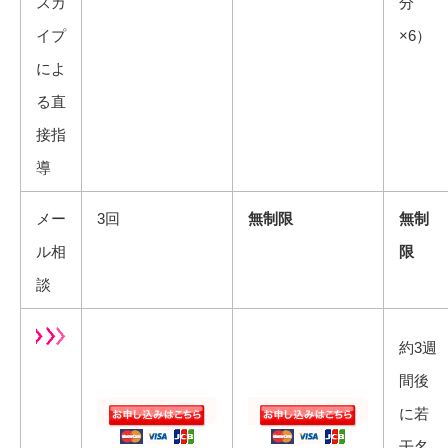
スカ
分
イプ
×6）
によ
る直
接指
導
メー
3回
無制限
無制
ル相
限
談
約3週
間後
に若
干名