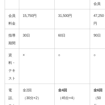
会員
会員
15,750円
31,500円
47,250
料金
円
指導
30日
60日
90日
期間
資
×
○
○
料・
テキ
スト
電
全2回
全4回
全6回
話、
（30分×2）
（45分×4）
（50