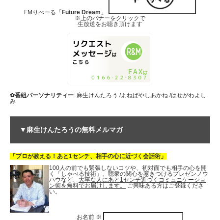
FMりべーる「
Future Dream
」
※上のバナーをクリックで
生放送をお聴き頂けます
✿番組パーソナリティー
: 麻生けんたろう /よねばやしあかね /はせがわよし
み
▼麻生けんたろうの無料メルマガ
「プロが教える！あと1センチ、相手の心に近づく会話術」
100人の前でも緊張しないコツや、初対面でも相手の心を開
く「しゃべる技術」、聴衆の関心を惹きつけるプレゼンノウ
ハウなど、
大事な人にあと1センチ近づくコミュニケーショ
ン術を無料でお届けします。
ご興味ある方はご登録くださ
い。
お名前
※