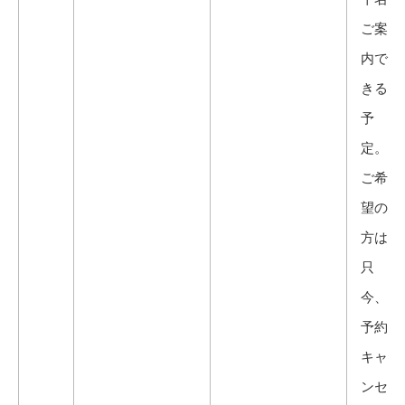
ご案
内で
きる
予
定。
ご希
望の
方は
只
今、
予約
キャ
ンセ