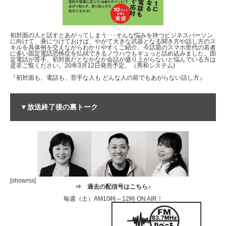
初対面の人と話すとあがってしまう･･･そんな悩みを持つビジネスパーソン
に向けて、身につけておけば、やがて大きな武器となる聞き方や話し方のス
キルを具体例を交えながらわかりやすくご紹介。今話題のスマホ世代の若者
に多い固定電話恐怖症を払拭できるノウハウもギュっと詰め込みました。固
定電話が苦手、初対面だとなかなか会話が盛り上がらないと悩んでいる方は
是非ご覧ください。20年3月12日発売予定。（秀和システム)
『初対面も、電話も、苦手な人も どんな人の前でもあがらない話し方』
▼放送終了後の裏トーク
[showrss]
⇒
過去の配信号はこちら♪
毎週（土）AM10時～12時 ON AIR！