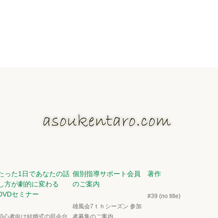
たった1日であなたの話
個別指導サポート会員
著作
し方が劇的に変わる
のご案内
DVDセミナー
#39 (no title)
雄風会7ｔｈシーズン 参加
初心者向け結婚式の司会台
者募集のご案内