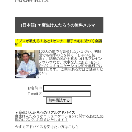
かね /はせがわよしみ
(日本語) ▼麻生けんたろうの無料メルマ
「プロが教える！あと1センチ、相手の心に近づく会話
ガ
術」
100人の前でも緊張しないコツや、初対
面でも相手の心を開く「しゃべる技
術」、聴衆の関心を惹きつけるプレゼン
ノウハウなど、
大事な人にあと1センチ
近づくコミュニケーション術を無料でお
届けします。
ご興味ある方はご登録くだ
さい。
お名前
※
E-mail
※
▼麻生けんたろうのリアルアドバイス
麻生けんたろうがコミュニケーションに関する
あなたの
悩みにズバリお答えいたします！
今すぐアドバイスを受けたい方はこちら