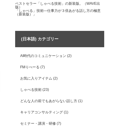
ベストセラー「しゃべる技術」の新装版。（WAVE出
版）
「しゃべる」技術―仕事力が３倍あがる話し方の極意
（新装版）」
(日本語) カテゴリー
AI時代のコミュニケーション
(2)
FMりべーる
(7)
お気に入りアイテム
(2)
しゃべる技術
(23)
どんな人の前でもあがらない話し方
(1)
キャリアコンサルティング
(1)
セミナー・講演・研修
(7)