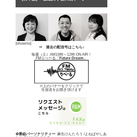
[showrss]
⇒
過去の配信号はこちら♪
毎週（土）AM10時～12時 ON AIR！
FMりべーる「
Future Dream
」
※上のバナーをクリックで
生放送をお聴き頂けます
✿番組パーソナリティー
: 麻生けんたろう /よねばやしあ