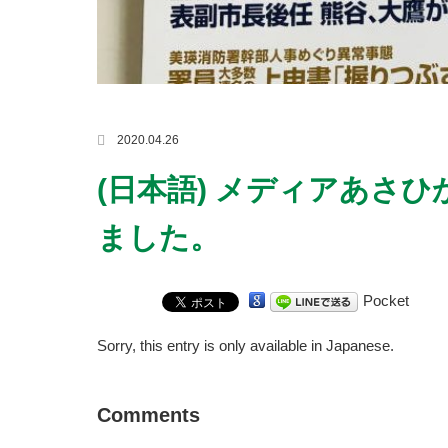
2020.04.26
(日本語) メディアあさ
ました。
Pocket
Sorry, this entry is only available in
Japanese
.
Comments