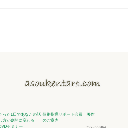
たった1日であなたの話
個別指導サポート会員
著作
し方が劇的に変わる
のご案内
DVDセミナー
#39 (no title)