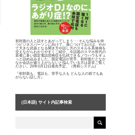
初対面の人と話すとあがってしまう･･･そんな悩みを持
つビジネスパーソンに向けて、身につけておけば、やが
て大きな武器となる聞き方や話し方のスキルを具体例を
交えながらわかりやすくご紹介。今話題のスマホ世代の
若者に多い固定電話恐怖症を払拭できるノウハウもギュ
っと詰め込みました。固定電話が苦手、初対面だとなか
なか会話が盛り上がらないと悩んでいる方は是非ご覧く
ださい。20年3月12日発売予定。（秀和システム)
『初対面も、電話も、苦手な人も どんな人の前でもあ
がらない話し方』
(日本語) サイト内記事検索