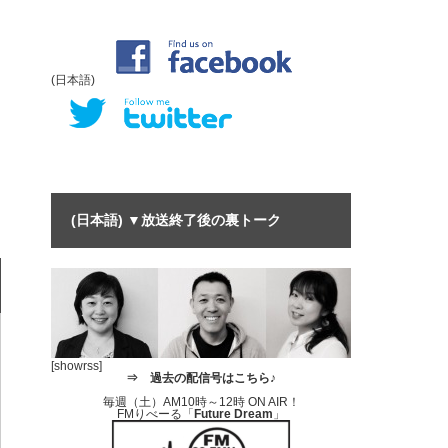
(日本語)
(日本語) ▼放送終了後の裏トーク
[showrss]
⇒
過去の配信号はこちら♪
毎週（土）AM10時～12時 ON AIR！
FMりべーる「
Future Dream
」