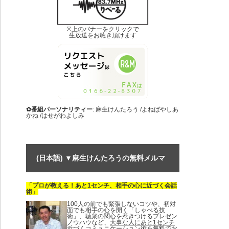
※上のバナーをクリックで
生放送をお聴き頂けます
✿番組パーソナリティー
: 麻生けんたろう /よねばやしあ
かね /はせがわよしみ
(日本語) ▼麻生けんたろうの無料メルマ
「プロが教える！あと1センチ、相手の心に近づく会話
ガ
術」
100人の前でも緊張しないコツや、初対
面でも相手の心を開く「しゃべる技
術」、聴衆の関心を惹きつけるプレゼン
ノウハウなど、
大事な人にあと1センチ
近づくコミュニケーション術を無料でお