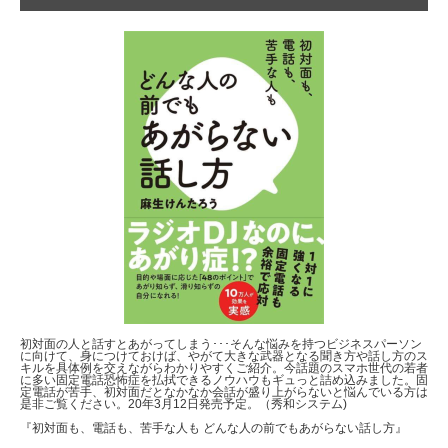
初対面の人と話すとあがってしまう･･･そんな悩みを持つビジネスパーソン
に向けて、身につけておけば、やがて大きな武器となる聞き方や話し方のス
キルを具体例を交えながらわかりやすくご紹介。今話題のスマホ世代の若者
に多い固定電話恐怖症を払拭できるノウハウもギュっと詰め込みました。固
定電話が苦手、初対面だとなかなか会話が盛り上がらないと悩んでいる方は
是非ご覧ください。20年3月12日発売予定。（秀和システム)
『初対面も、電話も、苦手な人も どんな人の前でもあがらない話し方』