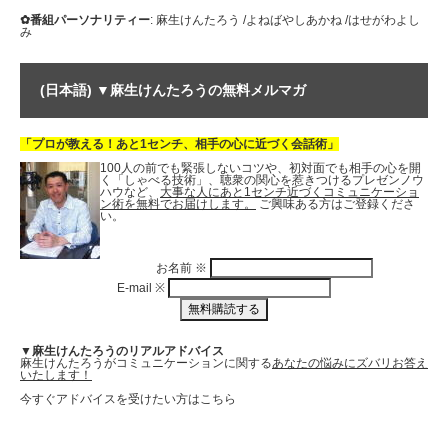
✿番組パーソナリティー
: 麻生けんたろう /よねばやしあかね /はせがわよし
み
(日本語) ▼麻生けんたろうの無料メルマガ
「プロが教える！あと1センチ、相手の心に近づく会話術」
100人の前でも緊張しないコツや、初対面でも相手の心を開
く「しゃべる技術」、聴衆の関心を惹きつけるプレゼンノウ
ハウなど、
大事な人にあと1センチ近づくコミュニケーショ
ン術を無料でお届けします。
ご興味ある方はご登録くださ
い。
お名前
※
E-mail
※
▼麻生けんたろうのリアルアドバイス
麻生けんたろうがコミュニケーションに関する
あなたの悩みにズバリお答え
いたします！
今すぐアドバイスを受けたい方はこちら