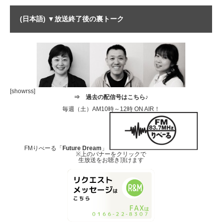
(日本語) ▼放送終了後の裏トーク
[showrss]
⇒
過去の配信号はこちら♪
毎週（土）AM10時～12時 ON AIR！
FMりべーる「
Future Dream
」
※上のバナーをクリックで
生放送をお聴き頂けます